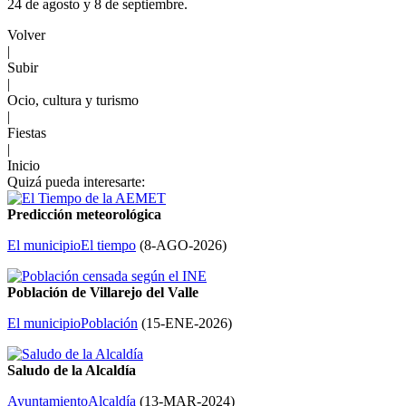
24 de agosto y 8 de septiembre.
Volver
|
Subir
|
Ocio, cultura y turismo
|
Fiestas
|
Inicio
Quizá pueda interesarte:
Predicción meteorológica
El municipio
El tiempo
(
8-AGO-2026
)
Población de Villarejo del Valle
El municipio
Población
(
15-ENE-2026
)
Saludo de la Alcaldía
Ayuntamiento
Alcaldía
(
13-MAR-2024
)